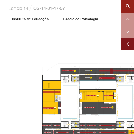
×
Edifício 14
CG-14-01-17-57
Instituto de Educação
Escola de Psicologia
|
IE | EPSi
IE | EPSi